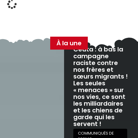
À la une
Ceuta : à bas la
campagne
raciste contre
nos frères et
sœurs migrants !
Les seules
« menaces » sur
nos vies, ce sont
les milliardaires
et les chiens de
garde qui les
servent !
COMMUNIQUÉS DE