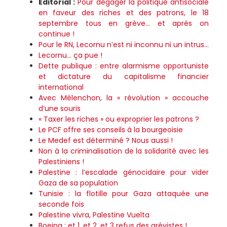
Éditorial :
Pour dégager la politique antisociale
en faveur des riches et des patrons, le 18
septembre tous en grève… et après on
continue !
Pour le RN, Lecornu n’est ni inconnu ni un intrus…
Lecornu… ça pue !
Dette publique : entre alarmisme opportuniste
et dictature du capitalisme financier
international
Avec Mélenchon, la « révolution » accouche
d’une souris
« Taxer les riches » ou exproprier les patrons ?
Le PCF offre ses conseils à la bourgeoisie
Le Medef est déterminé ? Nous aussi !
Non à la criminalisation de la solidarité avec les
Palestiniens !
Palestine : l’escalade génocidaire pour vider
Gaza de sa population
Tunisie : la flotille pour Gaza attaquée une
seconde fois
Palestine vivra, Palestine Vuelta
Boeing : et 1, et 2, et 3 refus des grévistes !