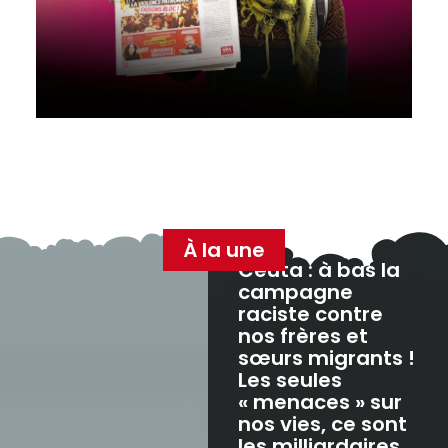
À la une
Ceuta : à bas la
campagne
raciste contre
nos frères et
sœurs migrants !
Les seules
« menaces » sur
nos vies, ce sont
les milliardaires