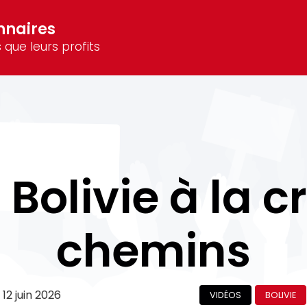
nnaires
 que leurs profits
la Bolivie à la 
chemins
e
12 juin 2026
VIDÉOS
BOLIVIE