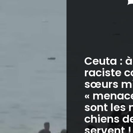
Ceuta : 
raciste c
sœurs mi
« menaces
sont les 
chiens de
servent !