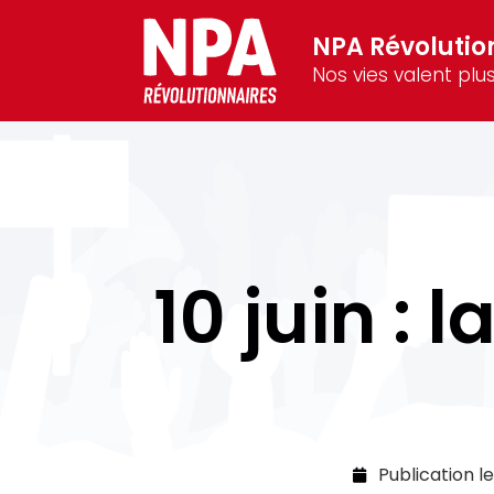
NPA Révolutio
Nos vies valent plus
10 juin : 
Publication l