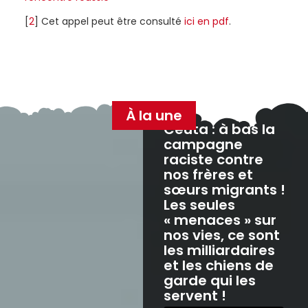
[
2
]
Cet appel peut être consulté
ici en pdf
.
À la une
Ceuta : à bas la
campagne
raciste contre
nos frères et
sœurs migrants !
Les seules
« menaces » sur
nos vies, ce sont
les milliardaires
et les chiens de
garde qui les
servent !