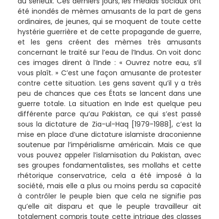
au sérieux. Ces derniers jours, les médias sociaux ont
été inondés de mèmes amusants de la part de gens
ordinaires, de jeunes, qui se moquent de toute cette
hystérie guerrière et de cette propagande de guerre,
et les gens créent des mèmes très amusants
concernant le traité sur l’eau de l’Indus. On voit donc
ces images dirent à l’Inde : « Ouvrez notre eau, s’il
vous plaît. » C’est une façon amusante de protester
contre cette situation. Les gens savent qu’il y a très
peu de chances que ces États se lancent dans une
guerre totale. La situation en Inde est quelque peu
différente parce qu’au Pakistan, ce qui s’est passé
sous la dictature de Zia-ul-Haq [1979-1988], c’est la
mise en place d’une dictature islamiste draconienne
soutenue par l’impérialisme américain. Mais ce que
vous pouvez appeler l’islamisation du Pakistan, avec
ses groupes fondamentalistes, ses mollahs et cette
rhétorique conservatrice, cela a été imposé à la
société, mais elle a plus ou moins perdu sa capacité
à contrôler le peuple bien que cela ne signifie pas
qu’elle ait disparu et que le peuple travailleur ait
totalement compris toute cette intrigue des classes