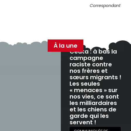
Correspondant
À la une
Ceuta : à bas la
campagne
raciste contre
nos frères et
sœurs migrants !
Les seules
« menaces » sur
nos vies, ce sont
les milliardaires
et les chiens de
garde qui les
servent !