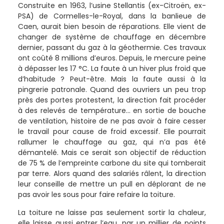
Construite en 1963, l’usine Stellantis (ex-Citroën, ex-
PSA) de Cormelles-le-Royal, dans la banlieue de
Caen, aurait bien besoin de réparations. Elle vient de
changer de système de chauffage en décembre
dernier, passant du gaz à la géothermie. Ces travaux
ont coûté 8 millions d’euros. Depuis, le mercure peine
à dépasser les 17 °C. La faute à un hiver plus froid que
d’habitude ? Peut-être. Mais la faute aussi à la
pingrerie patronale. Quand des ouvriers un peu trop
près des portes protestent, la direction fait procéder
à des relevés de température… en sortie de bouche
de ventilation, histoire de ne pas avoir à faire cesser
le travail pour cause de froid excessif. Elle pourrait
rallumer le chauffage au gaz, qui n’a pas été
démantelé. Mais ce serait son objectif de réduction
de 75 % de l’empreinte carbone du site qui tomberait
par terre. Alors quand des salariés râlent, la direction
leur conseille de mettre un pull en déplorant de ne
pas avoir les sous pour faire refaire la toiture.
La toiture ne laisse pas seulement sortir la chaleur,
elle laisse aussi entrer l’eau, par un millier de points