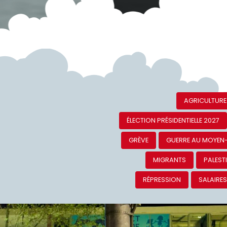
AGRICULTURE
ÉLECTION PRÉSIDENTIELLE 2027
GRÈVE
GUERRE AU MOYEN
MIGRANTS
PALEST
RÉPRESSION
SALAIRE