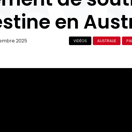
stine en Aust
tembre 2025
VIDÉOS
AUSTRALIE
PA