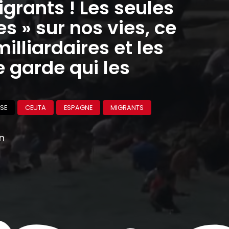
grants ! Les seules
 » sur nos vies, ce
milliardaires et les
 garde qui les
SE
CEUTA
ESPAGNE
MIGRANTS
on