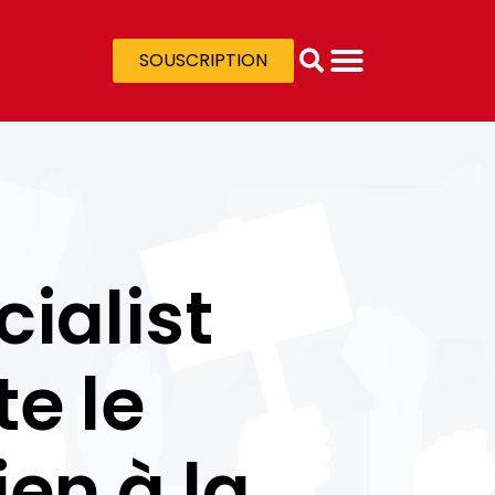
SOUSCRIPTION
cialist
te le
en à la