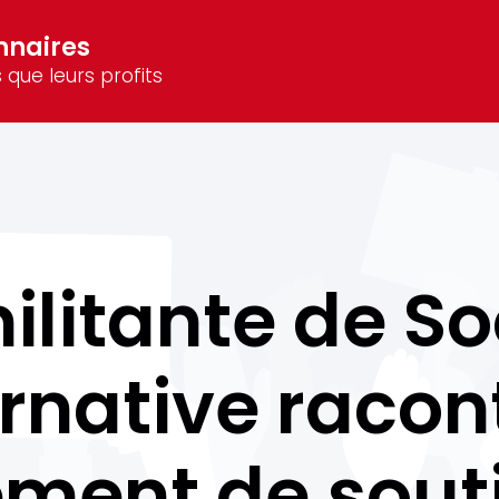
nnaires
 que leurs profits
litante de So
rnative racon
ent de souti