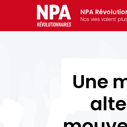
NPA Révolutio
Nos vies valent plus
Une mi
alte
mouvem