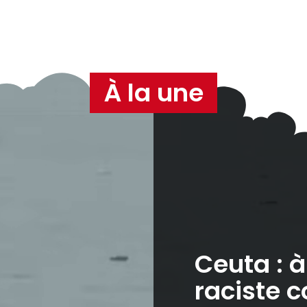
À la une
Ceuta : 
raciste c