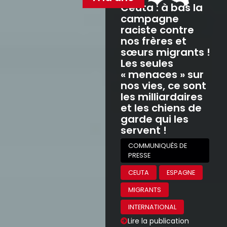
Ceuta : à bas la
campagne
raciste contre
nos frères et
sœurs migrants !
Les seules
« menaces » sur
nos vies, ce sont
les milliardaires
et les chiens de
garde qui les
servent !
COMMUNIQUÉS DE
PRESSE
CEUTA
ESPAGNE
MIGRANTS
INTERNATIONAL
Lire la publication