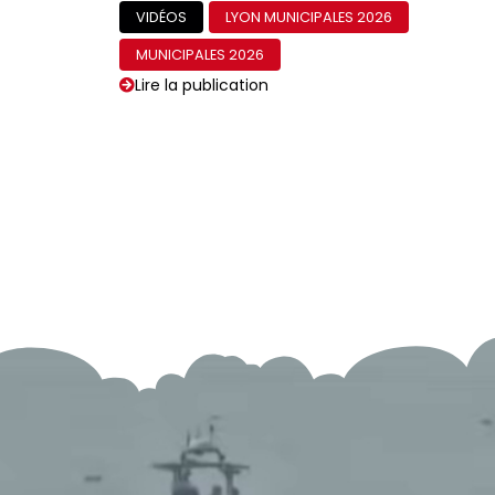
VIDÉOS
LYON MUNICIPALES 2026
MUNICIPALES 2026
Lire la publication
Lyon ouvrière et
révolutionnaire — réponse à
Résistance a l’agression
publicitaire – groupe de
Lyon
ACTUALITÉS
LYON MUNICIPALES 2026
MUNICIPALES 2026
POLITIQUE
Lire la publication