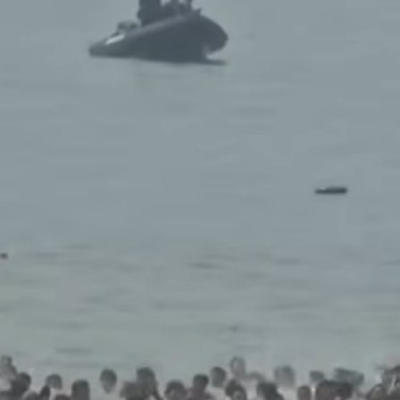
Lyon ouvrière et
révolutionnaire — réponse à
l’association Air des
Lyonnaises et des Lyonnais
ACTUALITÉS
ÉCOLOGIE
LYON MUNICIPALES 2026
MUNICIPALES 2026
POLITIQUE
Lire la publication
Votez pour des
révolutionnaires pas des