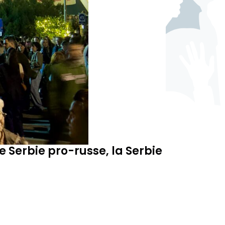
on
CAMP INTERNATIONALISTE 2026
CANICULE
ÉTATS-UNIS
EXTRÊME DROITE
FOOTBALL