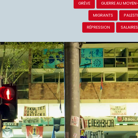
Ceuta : 
raciste c
sœurs mi
« menaces
sont les 
chiens de
servent !
COMMUNIQUÉS DE PRES