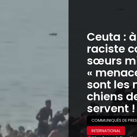
Dans ActuLyon —
Municipales 2026. « Aulas, le
patron millionnaire » et
« Doucet, l’écolo des
bourgeois », attaque le NPA-
R
DANS LES MÉDIAS
LYON MUNICIPALES 2026
MUNICIPALES 2026
POLITIQUE
Lire la publication
Réquisition des logements
vides ! Raphaëlle candidate