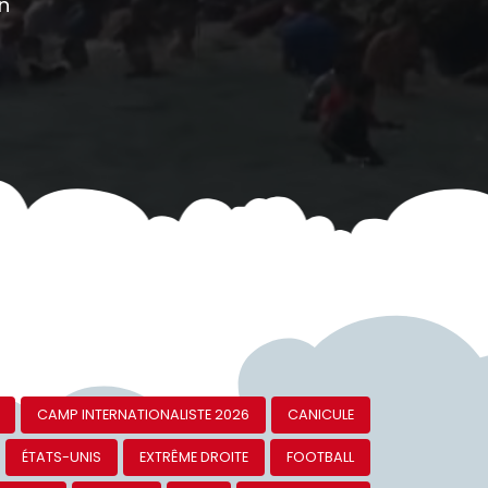
candidat de la liste Lyon
ouvrière et révolutionnaire
VIDÉOS
LYON MUNICIPALES 2026
MUNICIPALES 2026
Lire la publication