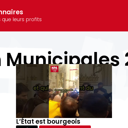
nnaires
 que leurs profits
 Municipales
L’État est bourgeois