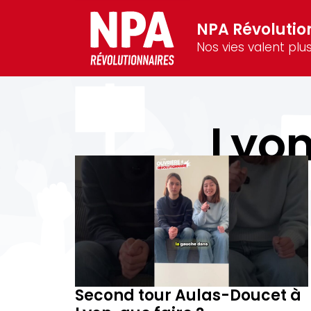
NPA Révolutio
Nos vies valent plus
Lyon
Second tour Aulas-Doucet à