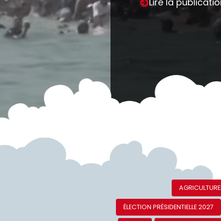
de la liste Lyon ouvrière et
révolutionnaire
VIDÉOS
LYON MUNICIPALES 2026
MUNICIPALES 2026
POLITIQUE
Lire la publication
À la une