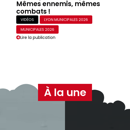
Mêmes ennemis, mêmes
combats !
VIDÉOS
LYON MUNICIPALES 2026
MUNICIPALES 2026
Lire la publication
Sur RCFLyon — Raphaëlle
Mizony le 4 mars
DANS LES MÉDIAS
LYON MUNICIPALES 2026
MUNICIPALES 2026
POLITIQUE
Lire la publication