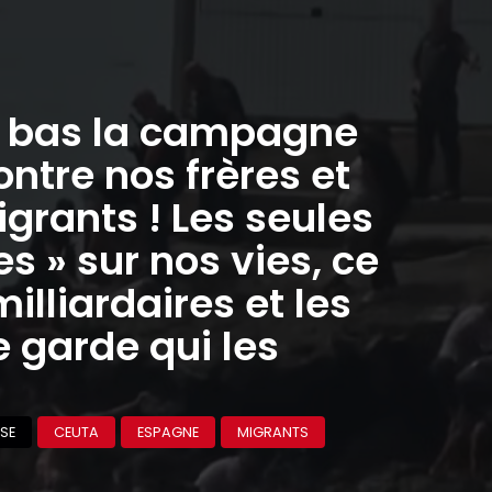
Dans Le Petit Bulletin Lyon —
Entretiens avec les
candidats aux municipales
de Lyon
DANS LES MÉDIAS
LYON MUNICIPALES 2026
MUNICIPALES 2026
POLITIQUE
Lire la publication
Lyon, une métropole
impérialiste : Anthony