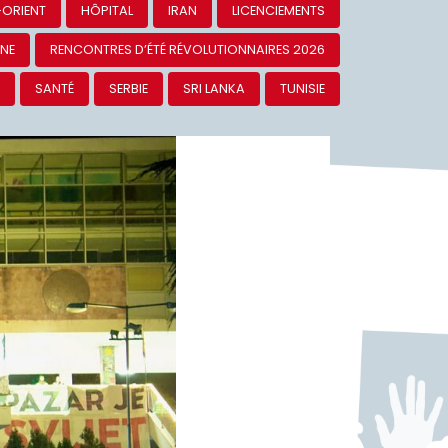
à bas la campagne
ontre nos frères et
grants ! Les seules
 » sur nos vies, ce
milliardaires et les
 garde qui les
SE
CEUTA
ESPAGNE
MIGRANTS