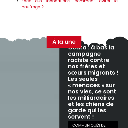
Face aux inondations, comment éviter le
naufrage ?
À la une
Ceuta : à bas la
campagne
raciste contre
nos frères et
sœurs migrants !
Les seules
« menaces » sur
nos vies, ce sont
les milliardaires
et les chiens de
garde qui les
servent !
COMMUNIQUÉS DE